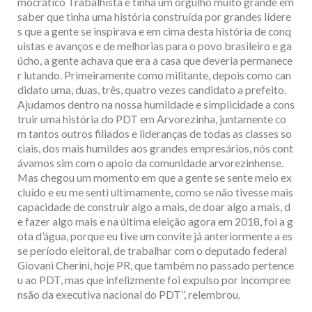
mocrático Trabalhista e tinha um orgulho muito grande em
saber que tinha uma história construída por grandes lídere
s que a gente se inspirava e em cima desta história de conq
uistas e avanços e de melhorias para o povo brasileiro e ga
úcho, a gente achava que era a casa que deveria permanece
r lutando. Primeiramente como militante, depois como can
didato uma, duas, três, quatro vezes candidato a prefeito.
Ajudamos dentro na nossa humildade e simplicidade a cons
truir uma história do PDT em Arvorezinha, juntamente co
m tantos outros filiados e lideranças de todas as classes so
ciais, dos mais humildes aos grandes empresários, nós cont
ávamos sim com o apoio da comunidade arvorezinhense.
Mas chegou um momento em que a gente se sente meio ex
cluído e eu me senti ultimamente, como se não tivesse mais
capacidade de construir algo a mais, de doar algo a mais, d
e fazer algo mais e na última eleição agora em 2018, foi a g
ota d’água, porque eu tive um convite já anteriormente a es
se período eleitoral, de trabalhar com o deputado federal
Giovani Cherini, hoje PR, que também no passado pertence
u ao PDT, mas que infelizmente foi expulso por incompree
nsão da executiva nacional do PDT”, relembrou.