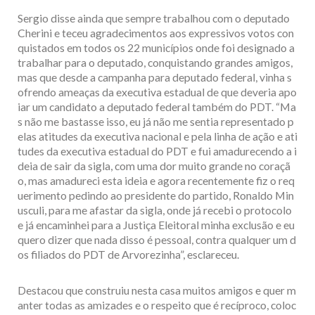
Sergio disse ainda que sempre trabalhou com o deputado
Cherini e teceu agradecimentos aos expressivos votos con
quistados em todos os 22 municípios onde foi designado a
trabalhar para o deputado, conquistando grandes amigos,
mas que desde a campanha para deputado federal, vinha s
ofrendo ameaças da executiva estadual de que deveria apo
iar um candidato a deputado federal também do PDT. “Ma
s não me bastasse isso, eu já não me sentia representado p
elas atitudes da executiva nacional e pela linha de ação e ati
tudes da executiva estadual do PDT e fui amadurecendo a i
deia de sair da sigla, com uma dor muito grande no coraçã
o, mas amadureci esta ideia e agora recentemente fiz o req
uerimento pedindo ao presidente do partido, Ronaldo Min
usculi, para me afastar da sigla, onde já recebi o protocolo
e já encaminhei para a Justiça Eleitoral minha exclusão e eu
quero dizer que nada disso é pessoal, contra qualquer um d
os filiados do PDT de Arvorezinha”, esclareceu.
Destacou que construiu nesta casa muitos amigos e quer m
anter todas as amizades e o respeito que é recíproco, coloc