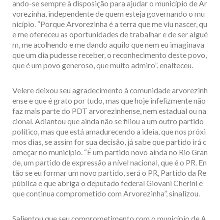
ando-se sempre à disposição para ajudar o município de Ar
vorezinha, independente de quem esteja governando o mu
nicípio. “Porque Arvorezinha é a terra que me viu nascer, qu
e me ofereceu as oportunidades de trabalhar e de ser algué
m, me acolhendo e me dando aquilo que nem eu imaginava
que um dia pudesse receber, o reconhecimento deste povo,
que é um povo generoso, que muito admiro”, enalteceu.
Velere deixou seu agradecimento à comunidade arvorezinh
ense e que é grato por tudo, mas que hoje infelizmente não
faz mais parte do PDT arvorezinhense, nem estadual ou na
cional. Adiantou que ainda não se filiou a um outro partido
político, mas que está amadurecendo a ideia, que nos próxi
mos dias, se assim for sua decisão, já sabe que partido irá c
omeçar no município. “É um partido novo ainda no Rio Gran
de, um partido de expressão a nível nacional, que é o PR. En
tão se eu formar um novo partido, será o PR, Partido da Re
pública e que abriga o deputado federal Giovani Cherini e
que continua comprometido com Arvorezinha”, sinalizou.
Salientou que seu comprometimento com o município de A