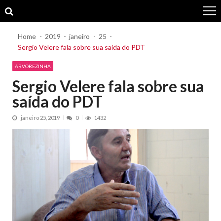
Skip
Skip
to
to
navigation
content
Home
2019
janeiro
25
Sergio Velere fala sobre sua saída do PDT
ARVOREZINHA
Sergio Velere fala sobre sua
saída do PDT
janeiro 25, 2019
0
1432