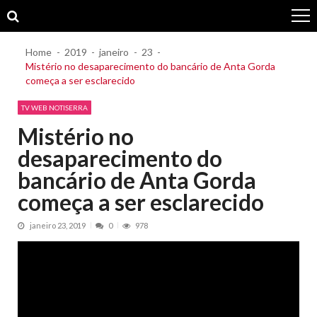
Skip
Skip
to
to
navigation
content
Home
2019
janeiro
23
Mistério no desaparecimento do bancário de Anta Gorda
começa a ser esclarecido
TV WEB NOTISERRA
Mistério no
desaparecimento do
bancário de Anta Gorda
começa a ser esclarecido
janeiro 23, 2019
0
978