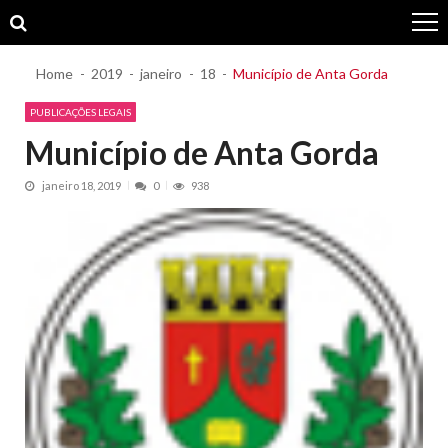
Skip
Skip
to
to
navigation
content
Home
2019
janeiro
18
Município de Anta Gorda
PUBLICAÇÕES LEGAIS
Município de Anta Gorda
janeiro 18, 2019
0
938