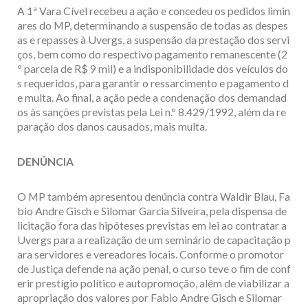
A 1ª Vara Cível recebeu a ação e concedeu os pedidos limin
ares do MP, determinando a suspensão de todas as despes
as e repasses à Uvergs, a suspensão da prestação dos servi
ços, bem como do respectivo pagamento remanescente (2
º parcela de R$ 9 mil) e a indisponibilidade dos veículos do
s requeridos, para garantir o ressarcimento e pagamento d
e multa. Ao final, a ação pede a condenação dos demandad
os às sanções previstas pela Lei n.º 8.429/1992, além da re
paração dos danos causados, mais multa.
DENÚNCIA
O MP também apresentou denúncia contra Waldir Blau, Fa
bio Andre Gisch e Silomar Garcia Silveira, pela dispensa de
licitação fora das hipóteses previstas em lei ao contratar a
Uvergs para a realização de um seminário de capacitação p
ara servidores e vereadores locais. Conforme o promotor
de Justiça defende na ação penal, o curso teve o fim de conf
erir prestígio político e autopromoção, além de viabilizar a
apropriação dos valores por Fabio Andre Gisch e Silomar