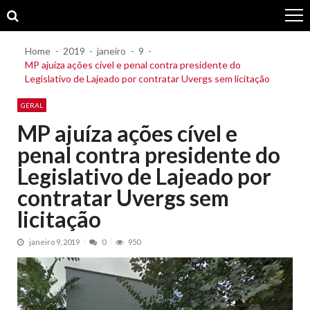
Skip
Skip
to
to
navigation
content
Home
2019
janeiro
9
MP ajuíza ações cível e penal contra presidente do
Legislativo de Lajeado por contratar Uvergs sem licitação
GERAL
MP ajuíza ações cível e
penal contra presidente do
Legislativo de Lajeado por
contratar Uvergs sem
licitação
janeiro 9, 2019
0
950