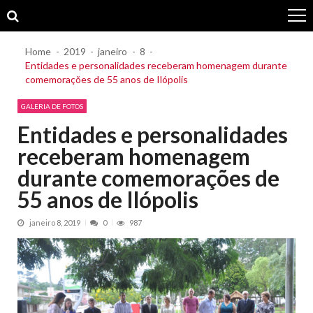
Skip
Skip
to
to
navigation
content
Home
2019
janeiro
8
Entidades e personalidades receberam homenagem durante
comemorações de 55 anos de Ilópolis
GALERIA DE FOTOS
Entidades e personalidades
receberam homenagem
durante comemorações de
55 anos de Ilópolis
janeiro 8, 2019
0
987