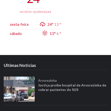
NUVENS QUEBRADAS
sexta-feira
24°
13 °
sábado
13°
6 °
Ultimas Notícias
Arvorezinha
Justiça proíbe hospital de Arvorezinha de
cobrar pacientes do SUS