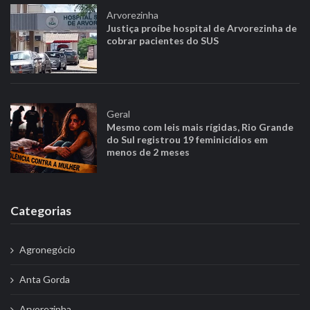
ã
Arvorezinha
o
Justiça proíbe hospital de Arvorezinha de
p
cobrar pacientes do SUS
o
r
p
o
Geral
Mesmo com leis mais rígidas, Rio Grande
s
do Sul registrou 19 feminicídios em
t
menos de 2 meses
s
Categorias
Agronegócio
Anta Gorda
Arvorezinha