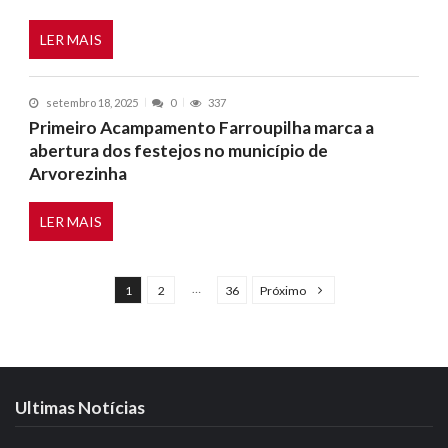
LER MAIS
setembro 18, 2025
0
337
Primeiro Acampamento Farroupilha marca a
abertura dos festejos no município de
Arvorezinha
LER MAIS
N
a
…
1
2
36
Próximo
v
e
g
a
Ultimas Notícias
ç